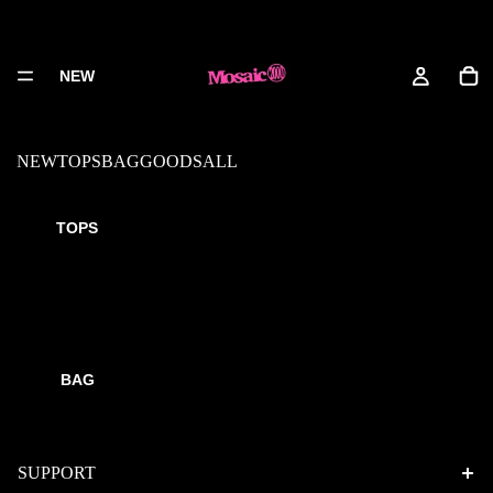
NEW
NEW
TOPS
BAG
GOODS
ALL
Our team
TOPS
店舗名：mosaic brand
メール：info@mosaicbrand.jp
配送センター：335-0021 埼玉県 戸田市 新曽1690-3
BAG
運営会社：株式会社LNKS
適格請求番号：
T2030001133604
SUPPORT
Privacy policy