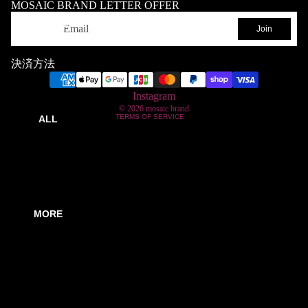
MOSAIC BRAND LETTER OFFER
Legal notice
メール
GOODS
Join
Refund policy
Terms of service
決済方法
Shipping policy
Our team
Instagram
© 2026
mosaic brand
TERMS OF SERVICE
ALL
MORE