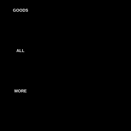
販売責任者
GOODS
亀山貴紀
販売事業者の住所
335-0021 埼玉県 戸田市 新曽 1690-3
ALL
販売価格
商品ごとに表示
MORE
配送手数料
全国一律 900円 / 沖縄県及び離島 2600円
※中継料金は実費となります。