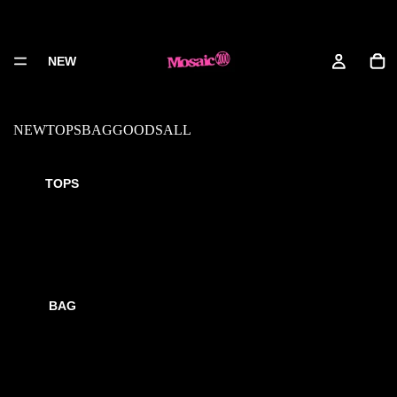
NEW
NEW
TOPS
BAG
GOODS
ALL
Legal notice
TOPS
店舗名
mosaic brand
BAG
販売事業者
株式会社LNKS