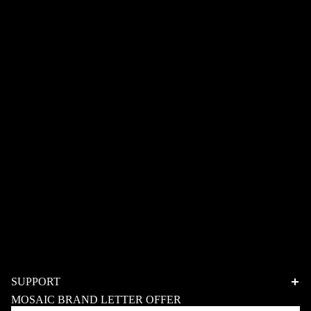
お届け時にご不在の場合は、配送会社より「ご不在連絡
票」をお届けしております。
お客様の配送希望日を調整のうえ、お早めに配送会社へ
再配達のご連絡をお願いします。
配送会社のお荷物保管期間は、発送後より約7日間です。
(配送会社により異なる）保管期間を過ぎたお荷物は、
｢長期不在・受取拒否｣として、弊社へ返送されてしまい
ます。
返送された荷物の再配送を行う場合は、返送料+再配送
料＋手数料をご請求させていただきます。
※返送後1ヶ月以内に、ご連絡がない場合は、キャンセル
扱いとなります。その際、商品代金の払い戻しは応じか
ねます。
※長期不在、受取拒否を繰り返された場合、今後のご注
文を承ることができない場合もございます。必ずお受け
とりいただきますようお願いいたします。
SUPPORT
Privacy policy
MOSAIC BRAND LETTER OFFER
Legal notice