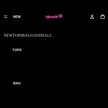
NEW
NEW
TOPS
BAG
GOODS
ALL
Shipping policy
TOPS
送料について
全国一律 900円（沖縄県及び離島は2600円）
※中継料金は実費となります。
配送方法について
BAG
国内配送のみとなります。
※配送会社や配送日時のご指定はお受けしておりませ
ん。
※海外への発送は行っておりません。